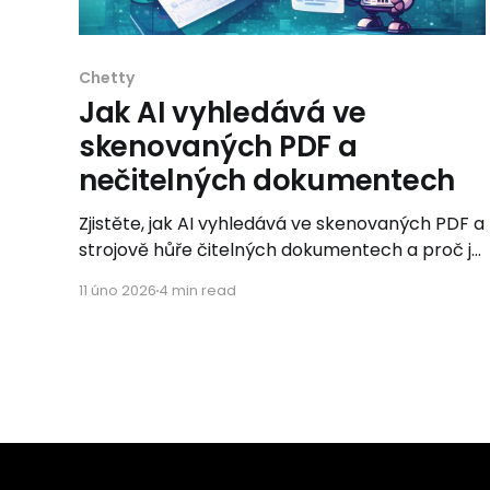
Chetty
Jak AI vyhledává ve
skenovaných PDF a
nečitelných dokumentech
Zjistěte, jak AI vyhledává ve skenovaných PDF a
strojově hůře čitelných dokumentech a proč je
to důležité pro chatboty, OCR i AI agenty.
11 úno 2026
4 min read